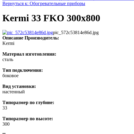
Вернуться к: Обогревательные приборы
Kermi 33 FKO 300x800
pic_572c53814e86d.jpg
Описание
Производитель:
Kermi
Материал изготовления:
сталь
Тип подключения:
боковое
Вид установки:
настенный
Типоразмер по глубине:
33
Типоразмер по высоте:
300