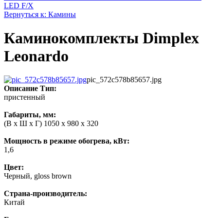
LED F/X
Вернуться к: Камины
Каминокомплекты Dimplex
Leonardo
pic_572c578b85657.jpg
Описание
Тип:
пристенный
Габариты, мм:
(В х Ш х Г) 1050 x 980 x 320
Мощность в режиме обогрева, кВт:
1,6
Цвет:
Черный, gloss brown
Страна-производитель:
Китай