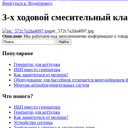
Вернуться к: Водопровод
3-х ходовой смесительный клап
pic_572c7a2da4097.jpg
Описание
Мы работаем над заполнениеми информации о това
Найти
Популярное
Генератор для коттеджа
ИБП вместо генератора
Как защититься от молнии?
Оборудование для бассейнов отличается многообразием 
Монтаж антиобледенительных систем
Что нового?
ИБП вместо генератора
Генератор для коттеджа
Как защититься от молнии?
Устройство септика
Требования к септику в загородном доме