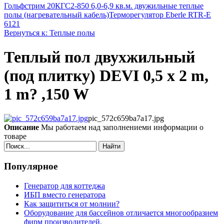
Гольфстрим 20КГС2-850 6,0-6,9 кв.м. двужильные теплые
полы (нагревательный кабель)
Терморегулятор Eberle RTR-E
6121
Вернуться к: Теплые полы
Теплый пол двухжильный
(под плитку) DEVI 0,5 x 2 m,
1 m? ,150 W
pic_572c659ba7a17.jpg
Описание
Мы работаем над заполнениеми информации о
товаре
Найти
Популярное
Генератор для коттеджа
ИБП вместо генератора
Как защититься от молнии?
Оборудование для бассейнов отличается многообразием
фирм производителей.