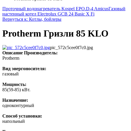
Проточный водонагреватель Kospel EPO.D-4 Amicus
Газовый
настенный котел Electrolux GCB 24 Basic X Fi
Вернуться к: Котлы, бойлеры
Protherm Гризли 85 KLO
pic_572c5cee0f7c0.jpg
Описание
Производитель:
Protherm
Вид энергоносителя:
газовый
Мощность:
85(59-85) кВт.
Назначение:
одноконтурный
Способ установки:
напольный