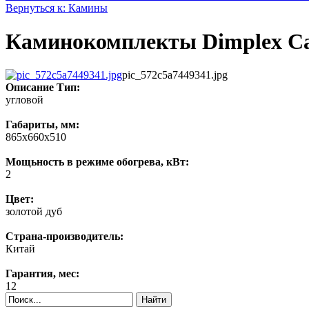
Вернуться к: Камины
Каминокомплекты Dimplex Cav
pic_572c5a7449341.jpg
Описание
Тип:
угловой
Габариты, мм:
865х660х510
Мощьность в режиме обогрева, кВт:
2
Цвет:
золотой дуб
Страна-производитель:
Китай
Гарантия, мес:
12
Найти