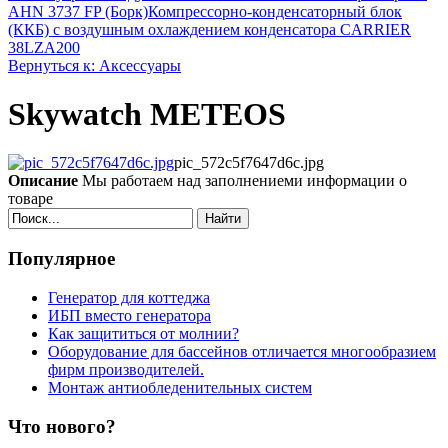
AHN 3737 FP (Борк)
Компрессорно-конденсаторный блок
(ККБ) с воздушным охлаждением конденсатора CARRIER
38LZA200
Вернуться к: Аксессуары
Skywatch METEOS
pic_572c5f7647d6c.jpg
Описание
Мы работаем над заполнениеми информации о
товаре
Найти
Популярное
Генератор для коттеджа
ИБП вместо генератора
Как защититься от молнии?
Оборудование для бассейнов отличается многообразием
фирм производителей.
Монтаж антиобледенительных систем
Что нового?