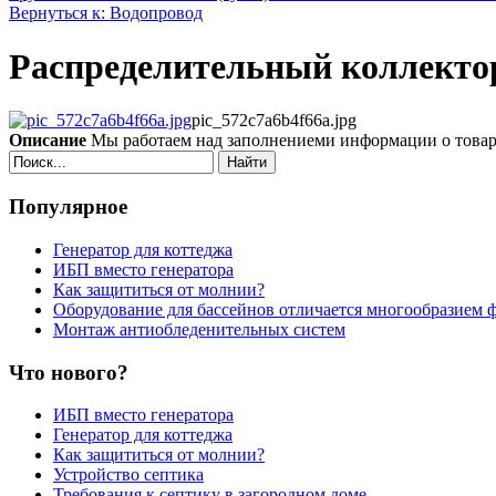
Вернуться к: Водопровод
Распределительный коллекто
pic_572c7a6b4f66a.jpg
Описание
Мы работаем над заполнениеми информации о това
Найти
Популярное
Генератор для коттеджа
ИБП вместо генератора
Как защититься от молнии?
Оборудование для бассейнов отличается многообразием 
Монтаж антиобледенительных систем
Что нового?
ИБП вместо генератора
Генератор для коттеджа
Как защититься от молнии?
Устройство септика
Требования к септику в загородном доме