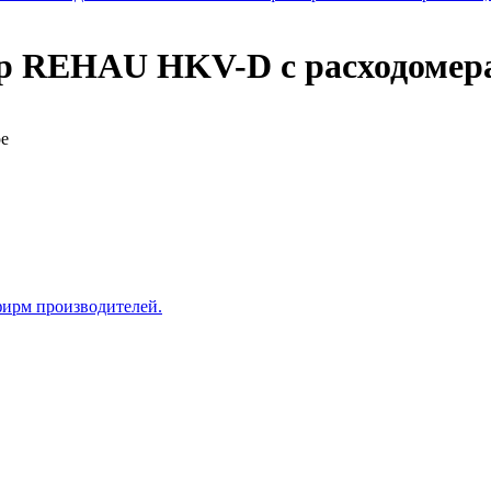
р REHAU HKV-D с расходомера
ре
фирм производителей.