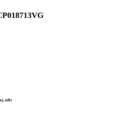
QCP018713VG
), кВт