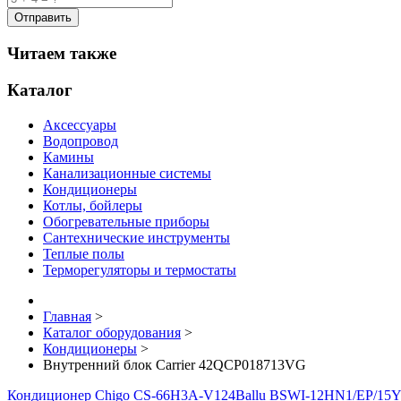
Читаем также
Каталог
Аксессуары
Водопровод
Камины
Канализационные системы
Кондиционеры
Котлы, бойлеры
Обогревательные приборы
Сантехнические инструменты
Теплые полы
Терморегуляторы и термостаты
Главная
>
Каталог оборудования
>
Кондиционеры
>
Внутренний блок Carrier 42QCP018713VG
Кондиционер Chigo CS-66H3A-V124
Ballu BSWI-12HN1/EP/15