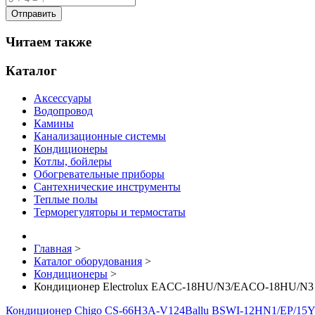
Читаем также
Каталог
Аксессуары
Водопровод
Камины
Канализационные системы
Кондиционеры
Котлы, бойлеры
Обогревательные приборы
Сантехнические инструменты
Теплые полы
Терморегуляторы и термостаты
Главная
>
Каталог оборудования
>
Кондиционеры
>
Кондиционер Electrolux EACС-18HU/N3/EACO-18HU/N3
Кондиционер Chigo CS-66H3A-V124
Ballu BSWI-12HN1/EP/15