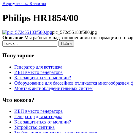
Вернуться к: Камины
Philips HR1854/00
pic_572c55183f580.jpg
Описание
Мы работаем над заполнениеми информации о това
Найти
Популярное
Генератор для коттеджа
ИБП вместо генератора
Как защититься от молнии?
Оборудование для бассейнов отличается многообразием 
Монтаж антиобледенительных систем
Что нового?
ИБП вместо генератора
Генератор для коттеджа
Как защититься от молнии?
Устройство септика
Требования к септику в загородном доме